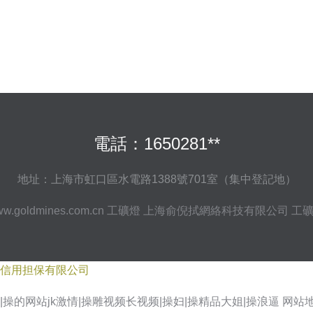
電話：1650281**
地址：上海市虹口區水電路1388號701室（集中登記地）
w.goldmines.com.cn
工礦燈
上海俞倪拭網絡科技有限公司
工
信用担保有限公司
操的网站jk激情|操雕视频长视频|操妇|操精品大姐|操浪逼
网站
ang 福利小视频导航 国产玖玖精品 久久成人国产精品 免费韩国电影 日本色导航 微拍福利