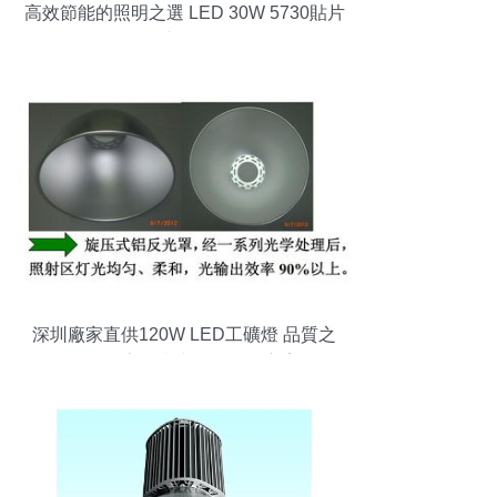
高效節能的照明之選 LED 30W 5730貼片
工礦燈詳解
深圳廠家直供120W LED工礦燈 品質之
選，照亮工業空間的最佳方案