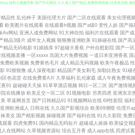
频 天堂影院电影在线观看 中文字幕在线熟女 电影下载免费下载网站 久久青青草在线
产精品性
乱伦种子
美国伦理大片
国产二区在线观看
美女伦理视
看
欧美图片在线观看
在线观看h视频
国产a级0
变性人妖
国产福
 九九9热精品 蜜桃91网站 欧美大片aa爱爱视频 日本黄色片tv 天龙影院电视剧在线看
妹Av网站
亚洲人成免费网站
91大神自拍
福利片在线观看
国产成
产精品3级片
成年女人视频
狠狠撸亚洲欧美
91操碰在线
国产高
观看免费大全 一本道无码一874 91白丝国产 91精产品视频一区 91视频99视频 9
产精品无码电影
91插插库
97超碰大香蕉
户外自慰影院
国产一区
在线视频直播
一区xxxxx
岛国大片免费视频
一道日本亚洲香蕉
国
色在线视频网站 白虎自慰 国产第11页 狼人色航 欧美亚洲精品综合 三级理论影院在线中
免费欧美视频
免费黄色毛片
成人精品无码视频
欧美午夜极品
性
影
91狠狠撸
成人深夜电影
精品国产美女剃毛
加勒比熟女
91碰
情 电影理论在线 国产在线看片 酒店对白国产 欧美福利免费 亚洲一区在线 91豆花看片 
创区色花堂
在线免费黄A片
久草福利
乱伦家庭
成人午夜免费视
夜夜91
超碰碰天天操
91草草酒店视频
韩日一区二区
国产激情视
 97碰在线 电视剧在线免费观看 黄色仓库在线影院 欧美精品区一 三年成全免费观看全 
影院在线播放
欧美足交一区二区
91视频电影
另类四虎
亚洲东京
欧美
草逼网首页
国产日韩精品91
91视频网站在线
69性影院
福利
释放在线看网站 婷婷www狼人 天天瑟 一区一区三91 亚洲天天爱 91在线观 第九个
亚洲欧洲成人
日韩在线
久久国产影视综合
欧美69潮喷
伦理片a
丝袜美女
国产精彩视频
操碰视屏
国产福利在线
91久久影院
免费
 在线观看国产自拍 91免费在线观看资源站 肏屄免费在线 国产在线观看91 免费视频2
线观看
四虎免费91
国内精品无码短片
超碰成人操操
欧美猛交视
成人在线网站
久草视频资源站
综合五月香
成人app在线
四虎试看
 啦啦啦视频在线观看 三级久久久久久 2025AV天堂网 91视频在线观看H 成全观看