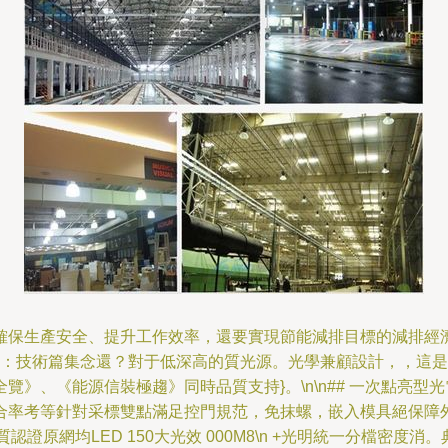
生產安全、提升工作效率，還要實現節能減排目標的減排經濟效益。
。：技術篇集念還？對于低深高的質光源。光學兼顧設計，，這是由
》、《能源信裝極趨》同時品質支持}。\n\n## 一次點亮型
合率考等針對采標雙點滿足控門規范，免抹螺，嵌入模具絕保障外
認證原網均LED 150大光效 000M8\n +光明統一分檔密