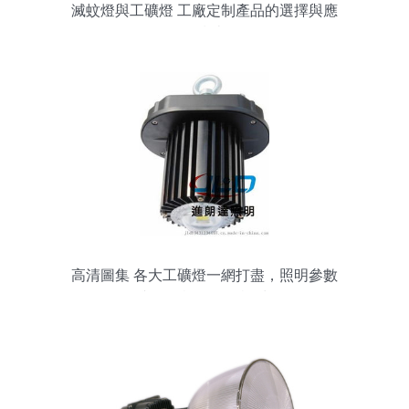
滅蚊燈與工礦燈 工廠定制產品的選擇與應
用指南
高清圖集 各大工礦燈一網打盡，照明參數
與選型誤區一次說清