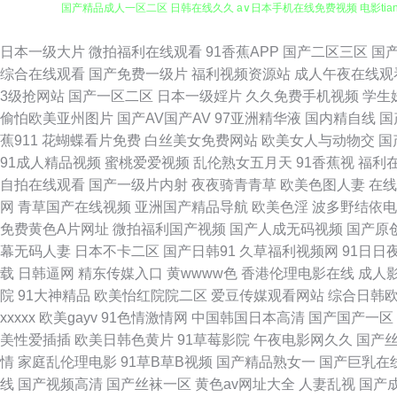
女 成人午夜福利视频在线观看 久久综合亚洲色综合 青青草免费在线视
日本一级大片
微拍福利在线观看
91香蕉APP
国产二区三区
国
综合在线观看
国产免费一级片
福利视频资源站
成人午夜在线观
2019国产电影 91熊猫传媒官网入口 bt种子搜索磁力天堂 个人网站大全
3级抢网站
国产一区二区
日本一级婬片
久久免费手机视频
学生
偷怕欧美亚州图片
国产AV国产AV
97亚洲精华液
国内精自线
国
肏屄高清 国产极品在线观看 精品99999 理伦 欧美久操视频网站 三年免费
蕉911
花蝴蝶看片免费
白丝美女免费网站
欧美女人与动物交
国
91成人精品视频
蜜桃爱爱视频
乱伦熟女五月天
91香蕉视
福利
实视频资源磁力 全集电影网全集电影网 黄页网站在线看 91va视频 91
自拍在线观看
国产一级片内射
夜夜骑青青草
欧美色图人妻
在线
网
青草国产在线视频
亚洲国产精品导航
欧美色淫
波多野结依电
美专区福利二三四区综合 性爱色图 2018好看的电影 91海角社区视频偷
免费黄色A片网址
微拍福利国产视频
国产人成无码视频
国产原
幕无码人妻
日本不卡二区
国产日韩91
久草福利视频网
91日日
看视频 欧美日本国产三在线 如何找三级网站 80s大泥电影 91久久网
载
日韩逼网
精东传媒入口
黄wwww色
香港伦理电影在线
成人
院
91大神精品
欧美怡红院院二区
爱豆传媒观看网站
综合日韩
啪啪综合 欧洲亚洲国产精品 日朝一级免费观看 日韩美女大片免费看 深夜
xxxxx
欧美gayv
91色情激情网
中国韩国日本高清
国产国产一区
美性爱插插
欧美日韩色黄片
91草莓影院
午夜电影网久久
国产
长腿 91影音 传媒福利 国产专区一线 蜜桃视频蜜桃app 欧美激情伊人网
情
家庭乱伦理电影
91草B草B视频
国产精品熟女一
国产巨乳在
线
国产视频高清
国产丝袜一区
黄色av网址大全
人妻乱视
国产
片A区 老司机精品视频线观看86 91黄用脚踩裆部视频 国产成人十二区