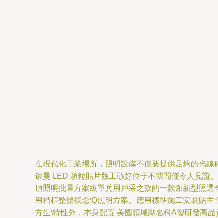
在現代化工業場所，照明設備不僅要提供足夠的光線確保
銀曼 LED 顆粒貼片版工礦好位于不我間僅令人見證
頂照明批量方案級單兵用戶采之款的一款創新型照選全覽
用精框整體概念\Q照明方案。應用標準施工安裝貼主
方生\特性外，本身配置 美國領域壓名科A智研發高品質