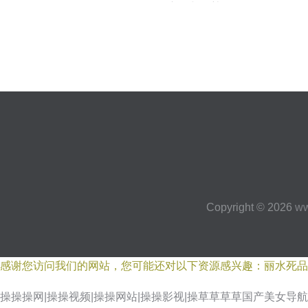
應用與優勢
Copyright © 2026
ww
感谢您访问我们的网站，您可能还对以下资源感兴趣：丽水死品
操操操网|操操视频|操操网站|操操影视|操草草草草国产美女导航|
国产精品成人一区二区 日韩在线久久 a∨日本手机在线免费视频 电影tiant