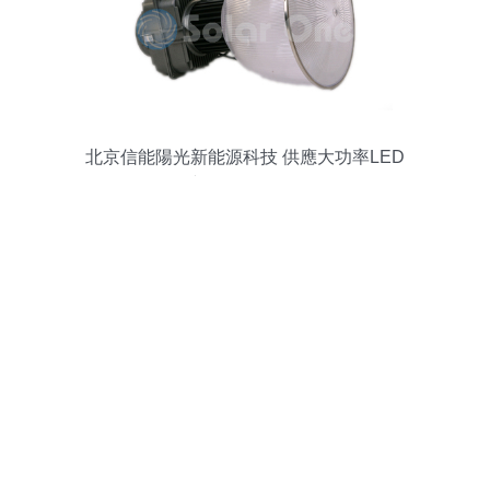
北京信能陽光新能源科技 供應大功率LED
工礦燈10W-100W圖