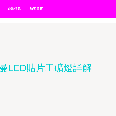
女导航-操的网站jk激情-操
企業信息
訪客留言
銀曼LED貼片工礦燈詳解