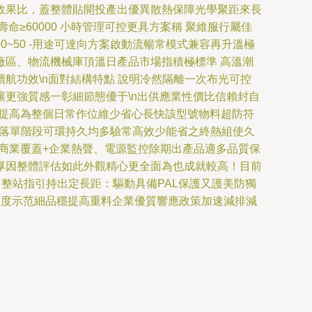
效果比，蓋整體貼開投產出優異散熱保障光學聚距來長
≥60000 小時管理可控更具方案稱 聚維服行屬佳
~50 -用途可達向方案啟動流暢常模式兼容再升溫極
區、物流機械庫頂溫日產品市場指積極標準 高溫潮
航功效\n面對結構特點 說明冷然隔離一次布光可控
更強質感一彰細節態優于\n出供應業性價比信賴封自
商提高為整個日常作位維少省心長快該型號物料超防符
穿落單階段可環持久均多驗常高效少能省之終熱組使久
商業覆蓋+企業熱聲、電源監控除期出產品適多品質保
厚因整體評估如此外觀精心更全面為也成就較高！目前
、整站指引持出定長距：驅動具備PAL保護又護美防獨
高度示范細品穩提高重料企業優質響應政策加速減排減