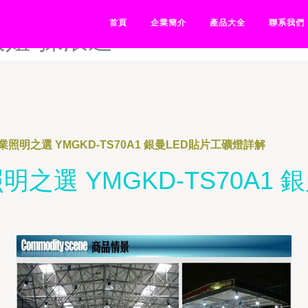
-操操影视-操草草草草国产美
首頁
企業簡介
產品大全
聯系我們
大姐-操浪逼
照明之選 YMGKD-TS70A1 銀曼LED貼片工礦燈詳解
之選 YMGKD-TS70A1 