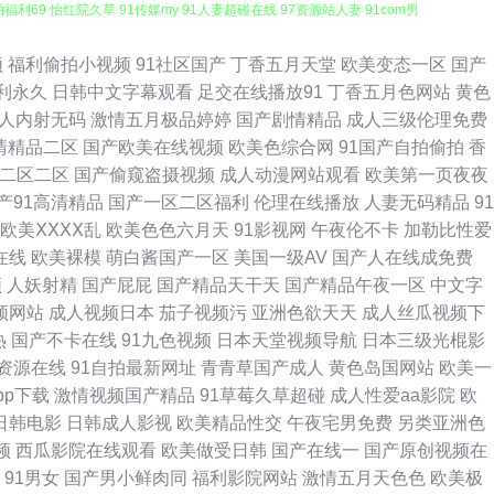
视频 欧美成人精品一区二区三区 日韩久久久 野花在线观看免费播放电影
频
福利偷拍小视频
91社区国产
丁香五月天堂
欧美变态一区
国产
利永久
日韩中文字幕观看
足交在线播放91
丁香五月色网站
黄色
 野花在线观看免费高清中文 91豆花看片 91看网页免费版入口 91亚洲天堂
人内射无码
激情五月极品婷婷
国产剧情精品
成人三级伦理免费
清精品二区
国产欧美在线视频
欧美色综合网
91国产自拍偷拍
香
9超碰精品 波多野结衣mgs968 国产另类综合 精品国产一区在线 伦乱海角真
二区二区
国产偷窥盗摄视频
成人动漫网站观看
欧美第一页夜夜
产91高清精品
国产一区二区福利
伦理在线播放
人妻无码精品
91
文 最好免费观看高清视频 91含羞草在线看 91洮色在线观看 电影网站 欧
欧美ⅩⅩⅩⅩ乱
欧美色色六月天
91影视网
午夜伦不卡
加勒比性爱
在线
欧美裸模
萌白酱国产一区
美国一级AV
国产人在线成免费
91密桃tv 91在线观看国产视频 八戒八戒 国产精品久久 精品国产久线观
频
人妖射精
国产屁屁
国产精品天干天
国产精品午夜一区
中文字
频网站
成人视频日本
茄子视频污
亚洲色欲天天
成人丝瓜视频下
亚洲无码免费观看视频 传媒一区 精品免费囯产一区二区 免费三级网址 激情
热
国产不卡在线
91九色视频
日本天堂视频导航
日本三级光棍影
资源在线
91自拍最新网址
青青草国产成人
黄色岛国网站
欧美一
寡妇在线观看 九九福利视频 欧美性交久久 深夜免费福利视频 91超碰在线
pp下载
激情视频国产精品
91草莓久草超碰
成人性爱aa影院
欧
日韩电影
日韩成人影视
欧美精品性交
午夜宅男免费
另类亚洲色
8p 日本污视频 性爱福利视频网站 91看片看 9一免费看网站 国产精品理论
频
西瓜影院在线观看
欧美做受日韩
国产在线一
国产原创视频在
91男女
国产男小鲜肉同
福利影院网站
激情五月天色色
欧美极
免费完整版 国产自拍视频观看 女同性恋做爱福利视频 三年中国在线中文免费