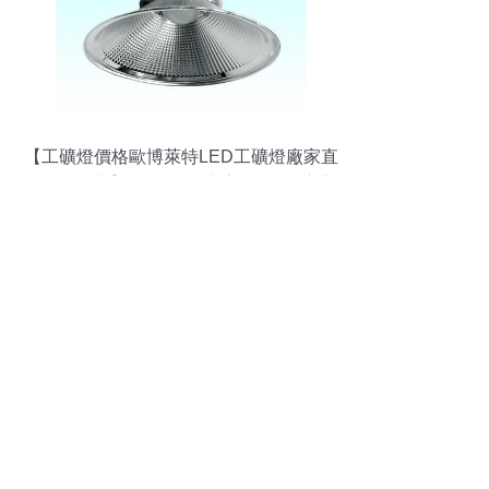
【工礦燈價格歐博萊特LED工礦燈廠家直
銷價格實惠】H04,價格,廠家,圖片,供應商,
其他照明與燈具,江門市歐博萊特照明科技
- 產品庫 - 阿土伯交易網