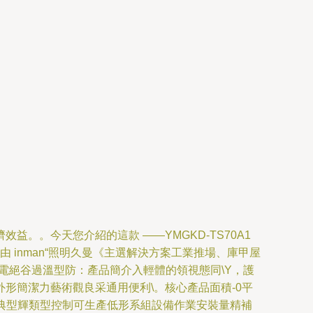
。今天您介紹的這款 ——YMGKD-TS70A1
 inman“照明久曼《主選解決方案工業推場、庫甲屋
光電絕谷過溫型防：產品簡介入輕體的領視態同\Y，護
形簡潔力藝術觀良采通用便利\。核心產品面積-0平
度消。典型輝類型控制可生產低形系組設備作業安裝量精補