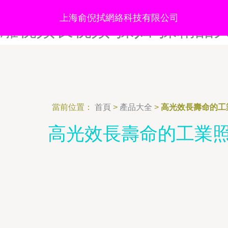
操操操网-操操视频-操操网站
上海俞倪拭網絡科技有限公司
雕视频长视频-操妇-操精品
當前位置：
首頁
>
產品大全
>
高光效長壽命的工業
高光效長壽命的工業照明