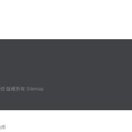
礦燈
版權所有
Sitemap
地图
69 怡红院久草 91传媒my 91人妻超碰在线 97资源站人妻 91com男