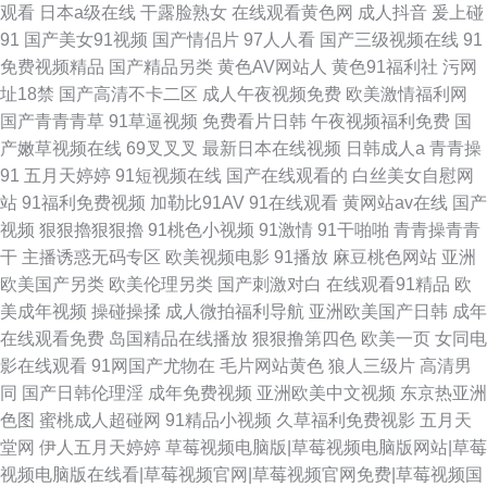
观看
日本a级在线
干露脸熟女
在线观看黄色网
成人抖音
爰上碰
91
国产美女91视频
国产情侣片
97人人看
国产三级视频在线
91
免费视频精品
国产精品另类
黄色AV网站人
黄色91福利社
污网
址18禁
国产高清不卡二区
成人午夜视频免费
欧美激情福利网
国产青青青草
91草逼视频
免费看片日韩
午夜视频福利免费
国
产嫩草视频在线
69叉叉叉
最新日本在线视频
日韩成人a
青青操
91
五月天婷婷
91短视频在线
国产在线观看的
白丝美女自慰网
站
91福利免费视频
加勒比91AV
91在线观看
黄网站av在线
国产
视频
狠狠擼狠狠擼
91桃色小视频
91激情
91干啪啪
青青操青青
干
主播诱惑无码专区
欧美视频电影
91播放
麻豆桃色网站
亚洲
欧美国产另类
欧美伦理另类
国产刺激对白
在线观看91精品
欧
美成年视频
操碰操揉
成人微拍福利导航
亚洲欧美国产日韩
成年
在线观看免费
岛国精品在线播放
狠狠撸第四色
欧美一页
女同电
影在线观看
91网国产尤物在
毛片网站黄色
狼人三级片
高清男
同
国产日韩伦理淫
成年免费视频
亚洲欧美中文视频
东京热亚洲
色图
蜜桃成人超碰网
91精品小视频
久草福利免费视影
五月天
堂网
伊人五月天婷婷
草莓视频电脑版|草莓视频电脑版网站|草莓
视频电脑版在线看|草莓视频官网|草莓视频官网免费|草莓视频国