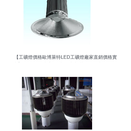
【工礦燈價格歐博萊特LED工礦燈廠家直銷價格實
惠】H04,價格,廠家,圖片,供應商,其他照明與燈具,江
門市歐博萊特照明科技 - 產品庫 - 阿土伯交易網