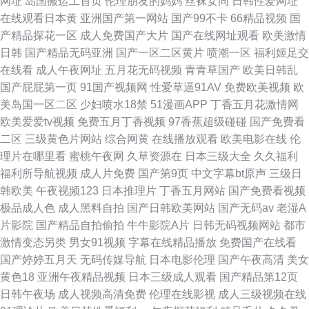
网址
岛国搬运工首页
伦理朋友的妈妈
丝袜女同
日韩性爱网址
在线观看日本黄
亚洲国产第一网站
国产99不卡
66精品视频
国
产精品探花一区
成人免费国产大片
国产在线网址观看
欧美激情
日韩
国产精品无码亚洲
国产一区二区黄片
喷潮一区
福利姬足交
在线看
成人午夜网址
五月花无码视频
青青草国产
欧美日韩乱
国产屁屁第一页
91国产视频网
性爱草逼91AV
免费欧美视频
欧
美岛国一区二区
少妇喷水18禁
51漫画APP
丁香五月花激情网
欧美爱爱tv视频
免费五月丁香视频
97香蕉超级碰碰
国产免费看
二区
三级黄色片网站
综合网黄
在线播放观看
欧美电影在线
伦
理片在哪里看
蜜桃午夜网
久草资源在
日本三级大全
久久福利
福利所导航视频
成人片免费
国产第9页
中文字幕bt原声
三级日
韩欧美
午夜视频123
日本推理片
丁香五月网站
国产免费看视频
极品成人色
成人黑料自拍
国产日韩欧美网站
国产无码av
老湿A
片影院
国产精品自拍偷拍
牛牛影院A片
日韩无码视频网站
都市
激情变态另类
男女91视频
字幕在线精品播放
免费国产在线看
国产婷婷五月天
无码传媒导航
日本电影伦理
国产午夜高清
美女
黄色18
亚洲午夜精品视频
日本三级成人观看
国产精品第12页
日韩午夜场
成人视频高清免费
伦理在线影视
成人三级视频在线