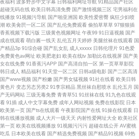
夜福利
波多野步中文字幕
日韩福利网址导航
91精品国产社区
超碰无码在线
欧美日韩高清免费
国产激情视频三区
宅男福利在
线播放
91视频污导航
国产啪亚洲国
欧美性爱密臀
疯狂少妇喷
潮
欧美肏屄一区二区
国产乱伦免费观看
偷拍草草草
97狠狠插
香蕉视频下载污版
三级黄色视频网址
午夜99
91日逼视频
国产
成在线观看
萌白酱一线天
乱伦五月天婷婷
美腿丝袜在线观看
国
产精品3p
91综合碰
国产乱女乱
成人xxxxx
日韩伦理片
91色爱
免费黄色av网址
欧美肥老妇
欧美在线tv
加勒比在线视屏
国产美
女在线免费
91香蕉污APP
国产高清自拍一区
第一页草草影院
韩日成人
精品福利
91天堂一区二区
日韩a级电影
国产二区高清
国产www视频
国产粉嫩
国产男女猛视频
91社在线看
欧美日韩
黄色片
变态另态另类2
91李宗精品
黑丝袜自慰喷水
乱伦五月
国
产无码网站
三级无毒免费
青青草51
91丝袜在线
91九色在线观
看
91插
成人中文字幕免费
成年人网站视频
免费在线影院
日本
欧美第一页
国产ts在线观看
午夜影院国产在线
91操在线观看
日
韩在线播放视频
成人大片一级天天
内射性爱网址大全
欧美社区
第一页
欧美在线视频播放
91视频污污污
超碰在线公开
AV蜜桃
吃瓜
日本欧美在线看
国产精选免费视频
国产精品91视频
69热