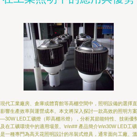
在現代工業廠房、倉庫或體育館等高棚空間中，照明設備的選擇
接影響生產效率與運營成本。本文將深入探討一款高效的照明方
—30W LED工礦燈（即高棚吊燈），分析其節能特性、技術優
及在工礦環境中的適用場景。\n\n## 產品簡介\n\n30W LED工礦
燈是一種專門為高天花照明設計的吊裝式燈具，通常面向工廠、