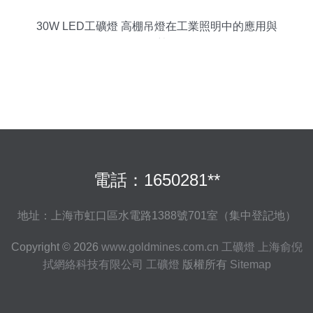
30W LED工礦燈 高棚吊燈在工業照明中的應用與
優勢
電話：1650281**
地址：上海市虹口區水電路1388號701室（集中登記地）
Copyright © 2026
www.goldmines.com.cn
工礦燈
上海俞倪
拭網絡科技有限公司
工礦燈
版權所有
Sitemap