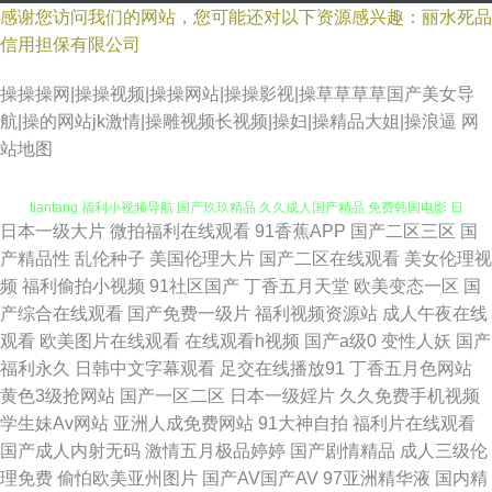
感谢您访问我们的网站，您可能还对以下资源感兴趣：丽水死品
信用担保有限公司
操操操网|操操视频|操操网站|操操影视|操草草草草国产美女导
航|操的网站jk激情|操雕视频长视频|操妇|操精品大姐|操浪逼
网
国产精品成人一区二区 日韩在线久久 a∨日本手机在线免费视频 电影
站地图
tiantang 福利小视频导航 国产玖玖精品 久久成人国产精品 免费韩国电影 日
日本一级大片
微拍福利在线观看
91香蕉APP
国产二区三区
国
本色导航 微拍福利69 怡红院久草 91传媒my 91人妻超碰在线 97资源站人妻
产精品性
乱伦种子
美国伦理大片
国产二区在线观看
美女伦理视
频
福利偷拍小视频
91社区国产
丁香五月天堂
欧美变态一区
国
91com男女 成人午夜福利视频在线观看 久久综合亚洲色综合 青青草免费在
产综合在线观看
国产免费一级片
福利视频资源站
成人午夜在线
观看
欧美图片在线观看
在线观看h视频
国产a级0
变性人妖
国产
线视频 天堂影院电影在线观看 中文字幕在线熟女 电影下载免费下载网站 久
福利永久
日韩中文字幕观看
足交在线播放91
丁香五月色网站
黄色3级抢网站
国产一区二区
日本一级婬片
久久免费手机视频
久青青草在线视频 欧美成人精品一区二区三区 日韩久久久 野花在线观看免
学生妹Av网站
亚洲人成免费网站
91大神自拍
福利片在线观看
国产成人内射无码
激情五月极品婷婷
国产剧情精品
成人三级伦
费播放电影 2019国产电影 91熊猫传媒官网入口 bt种子搜索磁力天堂 个人网
理免费
偷怕欧美亚州图片
国产AV国产AV
97亚洲精华液
国内精