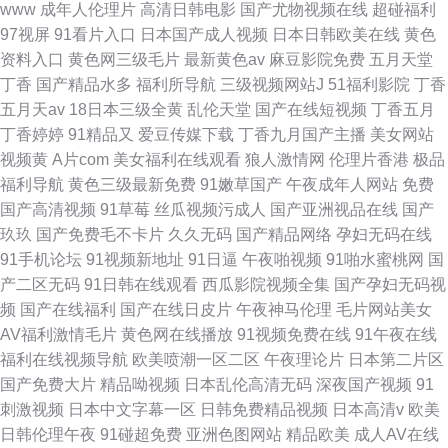
www
成年人伦理片
高清日韩电影
国产尤物视频在线
超碰福利
97视屏
91看片入口
日本国产成人视频
日本日韩欧美在线
黄色
资料入口
黄色网三级毛片
最新黄色av
麻豆影院免费
五月天堂
丁香
国产精品水多
福利所导航
三级视频网站J
51福利影院
丁香
五月天av
18日本三级全黄
乱伦天堂
国产在线短视频
丁香五月
丁香婷婷
91精品又
爱豆传媒下载
丁香九月国产主播
美女网站
视频黄
A片com
美女福利在线观看
狼人激情网
伦理片香港
极品
福利导航
黄色三级最新免费
91嫩草国产
午夜成年人网站
免费
国产高清视频
91草莓
丝瓜视频污成人
国产亚洲视品在线
国产
玖玖
国产免费毛不卡片
久久无码
国产精品网络
孕妇无码在线
91手机论坛
91视频新地址
91日逼
午夜啪视频
91啪水蜜桃网
国
产二区无码
91日韩在线观看
西瓜影院视频全集
国产孕妇无码视
频
国产在线福利
国产在线日皮片
午夜神马伦理
毛片网站美女
AV福利激情毛片
黄色网在线播放
91视频免费在线
91午夜在线
福利在线视频导航
欧美喷潮一区二区
午夜理论片
日本第二片区
国产免费大片
精品呦视频
日本乱伦高清无码
深夜国产视频
91
刺激视频
日本中文字幕一区
日韩免费精品视频
日本高清v
欧美
日韩伦理午夜
91碰超免费
亚洲色图网站
精品欧美
成人AV在线