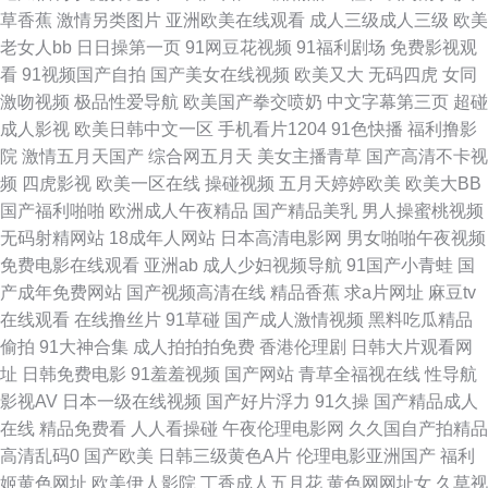
草香蕉
激情另类图片
亚洲欧美在线观看
成人三级成人三级
欧美
免费电影院网站电影天堂 色狼网子 91v影院 91小视频性生活 成人AV精品秘
老女人bb
日日操第一页
91网豆花视频
91福利剧场
免费影视观
看
91视频国产自拍
国产美女在线视频
欧美又大
无码四虎
女同
免费 国产91精品 日韩字幕在线观看 2026亚洲天堂视频 91性色 国产传媒在
激吻视频
极品性爱导航
欧美国产拳交喷奶
中文字幕第三页
超碰
成人影视
欧美日韩中文一区
手机看片1204
91色快播
福利撸影
线观看 男女深夜蜜桃视频免费看 泰国视频 91海外国产下载视频 99re热在线
院
激情五月天国产
综合网五月天
美女主播青草
国产高清不卡视
频
四虎影视
欧美一区在线
操碰视频
五月天婷婷欧美
欧美大BB
视频 国产另类ts 女同精品 现夜欧美不卡在线观看 91免费版在线观看 草莓国
国产福利啪啪
欧洲成人午夜精品
国产精品美乳
男人操蜜桃视频
无码射精网站
18成年人网站
日本高清电影网
男女啪啪午夜视频
产精品视频 黄免费大全视频在线看网页 殴美日级精品影视 91成人免费视频
免费电影在线观看
亚洲ab
成人少妇视频导航
91国产小青蛙
国
产成年免费网站
国产视频高清在线
精品香蕉
求a片网址
麻豆tv
97超碰人人艹 国厂黄色 欧美综合在线观看 2020tv 97超碰在线综合蜜桃 国
在线观看
在线撸丝片
91草碰
国产成人激情视频
黑料吃瓜精品
偷拍
91大神合集
成人拍拍拍免费
香港伦理剧
日韩大片观看网
产精品国产一级按摩 能在线看电视剧的网站 天堂精品 91黑丝福利极品尤物
址
日韩免费电影
91羞羞视频
国产网站
青草全福视在线
性导航
影视AV
日本一级在线视频
国产好片浮力
91久操
国产精品成人
第一滴血4高清 麻豆免费男女叉草 日日精品视频免费2021 91磁力对接 9热
在线
精品免费看
人人看操碰
午夜伦理电影网
久久国自产拍精品
高清乱码0
国产欧美
日韩三级黄色A片
伦理电影亚洲国产
福利
精品在线 国产在线第1页 欧美日韩亚 星空影院 91美女免费黑料 福利电影网
姬黄色网址
欧美伊人影院
丁香成人五月花
黄色网网址女
久草视