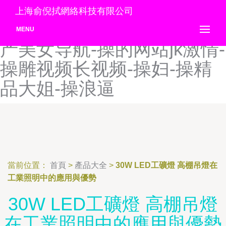
操操操网-操操视频-操操网
上海俞倪拭網絡科技有限公司
站-操操影视-操草草草草国
MENU
产美女导航-操的网站jk激情-
操雕视频长视频-操妇-操精
品大姐-操浪逼
當前位置：
首頁
>
產品大全
>
30W LED工礦燈 高棚吊燈在
工業照明中的應用與優勢
30W LED工礦燈 高棚吊燈
在工業照明中的應用與優勢