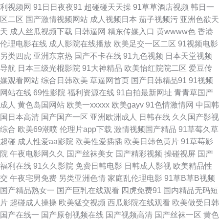
利视频网
91日日夜夜91
超碰碰天天操
91草草酒店视频
韩日一
91海角社区视频偷情 电影理论在线 国产在线看片 酒店对白国产 欧美福利免
区二区
国产激情视频网站
成人视频日本
茄子视频污
亚洲色欲天
天
成人丝瓜视频下载
日韩逼网
精东传媒入口
黄wwww色
香港
费 亚洲一区在线 91豆花看片 91密桃tv 91在线观看国产视频 八戒八戒 国产
伦理电影在线
成人影院在线播放
欧美足交一区二区
91视频电影
另类四虎
亚洲东京热
国产不卡在线
91九色视频
日本天堂视频
精品久久 精品国产久线观看视频 欧美日本国产三在线 如何找三级网站 80s
导航
日本三级光棍影院
91大神精品
欧美怡红院院二区
爱豆传
媒观看网站
综合日韩欧美
草逼网首页
国产日韩精品91
91视频
大泥电影 91久久网 97碰在线 电视剧在线免费观看 黄色仓库在线影院 欧美精
网站在线
69性影院
福利资源在线
91自拍最新网址
青青草国产
成人
黄色岛国网站
欧美一xxxxx
欧美gayv
91色情激情网
中国韩
品区一 三年成全免费观看全 亚洲无码免费观看视频 传媒一区 精品免费囯产
国日本高清
国产国产一区
亚洲欧洲成人
日韩在线
久久国产影视
综合
欧美69潮喷
伦理片app下载
激情视频国产精品
91草莓久草
一区二区 免费三级网址 激情啪啪综合 欧洲亚洲国产精品 日朝一级免费观看
超碰
成人性爱aa影院
欧美性爱插插
欧美日韩色黄片
91草莓影
院
午夜电影网久久
国产丝袜美女
国产精彩视频
操碰视屏
国产
日韩美女大片免费看 深夜释放在线看网站 婷婷www狼人 天天瑟 一区一区三
福利在线
91久久影院
免费日韩电影
日韩成人影视
欧美精品性
交
午夜宅男免费
另类亚洲色情
家庭乱伦理电影
91草B草B视频
91 亚洲天天爱 91在线观 第九个寡妇在线观看 九九福利视频 欧美性交久久
国产精品熟女一
国产巨乳在线观看
四虎免费91
国内精品无码短
片
超碰成人操操
欧美猛交视频
西瓜影院在线观看
欧美做受日韩
深夜免费福利视频 91超碰在线长腿 91影音 传媒福利 国产专区一线 蜜桃视频
国产在线一
国产原创视频在线
国产视频高清
国产丝袜一区
黄色