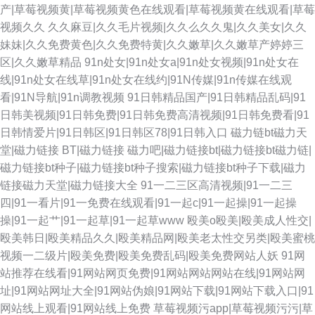
产|草莓视频黄|草莓视频黄色在线观看|草莓视频黄在线观看|草莓
视频久久
久久麻豆|久久毛片视频|久久么久久鬼|久久美女|久久
妹妹|久久免费黄色|久久免费特黄|久久嫩草|久久嫩草产婷婷三
区|久久嫩草精品
91n处女|91n处女a|91n处女视频|91n处女在
线|91n处女在线草|91n处女在线约|91N传媒|91n传媒在线观
看|91N导航|91n调教视频
91日韩精品国产|91日韩精品乱码|91
日韩美视频|91日韩免费|91日韩免费高清视频|91日韩免费看|91
日韩情爱片|91日韩区|91日韩区78|91日韩入口
磁力链bt磁力天
堂|磁力链接 BT|磁力链接 磁力吧|磁力链接bt|磁力链接bt磁力链|
磁力链接bt种子|磁力链接bt种子搜索|磁力链接bt种子下载|磁力
链接磁力天堂|磁力链接大全
91一二三区高清视频|91一二三
四|91一看片|91一免费在线观看|91一起c|91一起操|91一起操
操|91一起艹|91一起草|91一起草www
殴美o殴美|殴美成人性交|
殴美韩日|殴美精品久久|殴美精品网|殴美老太性交另类|殴美蜜桃
视频一二级片|殴美免费|殴美免费乱码|殴美免费网站人妖
91网
站推荐在线看|91网站网页免费|91网站网站网站在线|91网站网
址|91网站网址大全|91网站伪娘|91网站下载|91网站下载入口|91
网站线上观看|91网站线上免费
草莓视频污app|草莓视频污污|草