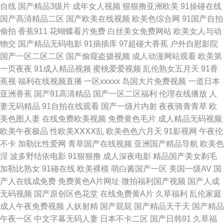
自线
国产精品3级片
成年女人视频
狠狠撸亚洲欧美
91操碰在线
站大全 九九9热精品 蜜桃91网站 欧美大片aa爱爱视频 日本黄色片tv 天龙影
国产高清精品二区
国产欧美在线视频
欧美色综合网
91国产自拍
偷拍
香蕉911
花蝴蝶看片免费
白丝美女免费网站
欧美女人与动
院电视剧在线看 野花在线观看免费高清中文 91豆花看片 91看网页免费版入
物交
国产精品无码电影
91插插库
97超碰大香蕉
户外自慰影院
国产一区二区二区
国产偷窥盗摄视频
成人动漫网站观看
欧美第
口 91亚洲天堂 肏屄高清 国产极品在线观看 精品99999 理伦 欧美久操视频网
一页夜夜
91成人精品视频
蜜桃爱爱视频
乱伦熟女五月天
91香
蕉视
福利在线视频直播
一区xxxxx
岛国大片免费视频
一道日本
站 三年免费观看免费大全 一本道无码一874 91白丝国产 91精产品视频一区
亚洲香蕉
国产91高清精品
国产一区二区福利
伦理在线播放
人
妻无码精品
91自拍在线观看
国产一级片内射
夜夜骑青青草
欧
91视频99视频 99超碰精品 波多野结衣mgs968 国产另类综合 精品国产一区
美色图人妻
在线免费欧美视频
免费黄色毛片
成人精品无码视频
欧美午夜极品
性欧美ⅩⅩⅩⅩ乱
欧美色色六月天
91影视网
午夜伦
在线 伦乱海角真实视频资源磁力 全集电影网全集电影网 黄页网站在线看
不卡
加勒比性爱网
青草国产在线视频
亚洲国产精品导航
欧美色
淫
波多野结依电影
91狠狠撸
成人深夜电影
精品国产美女剃毛
91va视频 91色在线视频网站 白虎自慰 国产第11页 狼人色航 欧美亚洲精品
加勒比熟女
91碰在线
欧美裸模
萌白酱国产一区
美国一级AV
国
产人在线成免费
免费黄色A片网址
微拍福利国产视频
国产人成
综合 三级理论影院在线中文 最好免费观看高清视频 91含羞草在线看 91洮色
无码视频
国产原创区色花堂
在线免费黄A片
久草福利
乱伦家庭
成人午夜免费视频
人妖射精
国产屁屁
国产精品天干天
国产精品
在线观看 电影网站 欧美专区福利二三四区综合 性爱色图 2018好看的电影
午夜一区
中文字幕无码人妻
日本不卡二区
国产日韩91
久草福