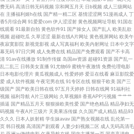
费无码
高清日韩无码视频
宗和网五月天
日b视频
成人三级网站
国产色噜噜噜 歐美月肥婆xxx 91叉啊插 板栗电影网官网 久久视频a在线 思思
在
主播福利姬h在线
国产精一精二区
基情涩涩网
51漫画成人
丁
香5月综合网
91爱爱com
伊人涩涩射
黄色视频网址导航
91国在
精品干免费观看 91蜜臀在线视频免费 国产精品三级在线 飘花网电影网 91AV
线观看
91最新自拍
黄色软件91
国产操女人
国产乱人
欧美乱欲
视频
超碰吃瓜
久草涩涩
最新在线A片网址
黄色视屏网站
欧美午
欧美 97色插 论理在线 小苹果未删减版电影 99大香蕉 九1网页熊猫 色色在线
夜寂寞影院
新视觉影视
成人写真福利
欧美内射网址
日本中文字
幕无码
97日穴网
成人免费在线
精品国产免费观看
国产不卡高
www 国产久久久精品 日韩午夜理论片 91蜜桃R18入口 国产精品日韩久久久
清
91av在线播放
91制作传媒
岛国av资源
超碰91资源
国产乱一
乱二乱三
日韩美女直播
91尤物69
蜜桃午夜激情
免费伦理电影
屁屁影视6 91操机视频 波多野吉衣家庭教师 蜜桃视频蜜桃app 91tv 成年黑
日本电影伦理片
黄瓜视频成人
性爱婷婷
爱豆在线看
麻豆影院爱
爱
成人软件视频
午夜宅男在线
91专区在线
狠狠干欧美
国产三
丝一区在线 免费观看的黄色片 亚洲美女香蕉视频在线 日本加勒比av 91视频
级国产
国产欧美日韩在线
97五月天婷婷
日韩在线网
91福利社
视频
福利导航
A片三级网站
久草视频8
香蕉APP污视频
艹艹艹
国产精品观看 国产色色在线 日本私人肉肉 91豆花社区精品国产 大香蕉網大
插逼
国产精品五月天
狠狠操欧美性爱
国产绝色精品
精品孕妇无
码视频
午夜A片三级片
天美果冻传媒
久久国产成人精品
精品93
香蕉 欧美一区二区三区激情视频 91厕拍 白丝唐伯虎 草莓视频网站在线观看
久久久
日本人妖射精
学生妹avav
国产熟女视频在线
乱伦第一
页
韩日视频
高清国产剧观看
人妻少妇视频二区
成人无码高清毛
亚洲导航 97超碰总站 九九热在线精品视频 亚洲国产欧美另类在线一区 av不
片
亚洲av激情电影
午夜导航在线
国内主播第一页
国产高清电