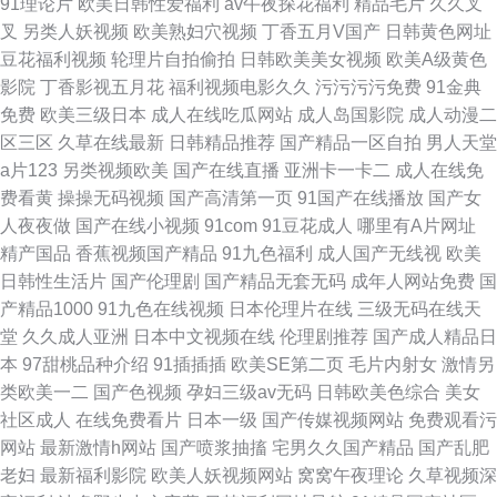
91理论片
欧美日韩性爱福利
av午夜探花福利
精品毛片
久久叉
叉
另类人妖视频
欧美熟妇穴视频
丁香五月V国产
日韩黄色网址
豆花福利视频
轮理片自拍偷拍
日韩欧美美女视频
欧美A级黄色
影院
丁香影视五月花
福利视频电影久久
污污污污免费
91金典
免费
欧美三级日本
成人在线吃瓜网站
成人岛国影院
成人动漫二
区三区
久草在线最新
日韩精品推荐
国产精品一区自拍
男人天堂
a片123
另类视频欧美
国产在线直播
亚洲卡一卡二
成人在线免
费看黄
操操无码视频
国产高清第一页
91国产在线播放
国产女
人夜夜做
国产在线小视频
91com
91豆花成人
哪里有A片网址
精产国品
香蕉视频国产精品
91九色福利
成人国产无线视
欧美
日韩性生活片
国产伦理剧
国产精品无套无码
成年人网站免费
国
产精品1000
91九色在线视频
日本伦理片在线
三级无码在线天
堂
久久成人亚洲
日本中文视频在线
伦理剧推荐
国产成人精品日
本
97甜桃品种介绍
91插插插
欧美SE第二页
毛片内射女
激情另
类欧美一二
国产色视频
孕妇三级av无码
日韩欧美色综合
美女
社区成人
在线免费看片
日本一级
国产传媒视频网站
免费观看污
网站
最新激情h网站
国产喷浆抽搐
宅男久久国产精品
国产乱肥
老妇
最新福利影院
欧美人妖视频网站
窝窝午夜理论
久草视频深