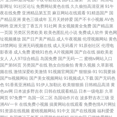
影网址
91社区论坛
免费网站黄色在线
久久偷拍高清亚洲
91午
卡在线 噼里啪啦在线完整免费高清 91肥BB导航在线 成人在线专区 欧美群交
夜在线免费
亚洲精品第五页
麻豆网站在线观看
91精选国产
国
产精品亚洲
黄色三级成年
五月天婷婷爱
国产不卡小视频
AV色
一区 2018好看的电影 俺去颜色官网 免费视频 野花电影3在线 99精品和97优
哟哟
亚洲天堂丁香五月
91社网
美女视频黄全免费
国产精品第
一页国
另类区另类欧美
欧美色图乱伦小说
免费成人软件
黄色网
品 久久久成人无码视频 亚洲不卡无码一区二区三区 97另类高清影院 欧美激
址视频播放
国产日产美产精品
成人午夜视频
伦理视频网站
黄色
18禁网站
亚洲无码视频在线
成人无码看片
91原创社区
伦理电
情一区二区在线 91的美女视频真人版 高清电影网站免费 飘花电影网手机观
影香港
成人免费
蜜桃91色色
A片视频网
国产自在线
操欧美老
女人
人人97综合精品
岛国免费
国产无码一二
蜜桃tv网站入口
看版 91视频新地址 坏123导航福利大全 五月天社区 97超碰在线免费 玖玖草
国产第66页
另类国产在线
熟女自拍偷拍
青青久视频
久草新视
频在线
激情深爱欧美激情
91视频官网国产
狠狠操-91
91我要操
视频 爱豆视频在线免费看 无码AV无码天堂资源网 97人人超碰97在线
国产ts视频网站
国产美女视频网站
91视频成人下载
国产无码色
色
91香蕉亚洲精品
91伊人加勒比
欧美狠狠插
日韩精品高清
黄
色av网
日本波多野吉衣
日韩在线观看精品
日本一级电影
久草
网页
97免费艹
岛国一区二区
岛国动作片在
波多野吉衣三级
亚
洲AV一卡
在线免费小视频
搞黄网站在线观看
免费色情A片网扯
91资源在线视频
蜜桃视频网站
91中文
国产在线视频
福利爱爱