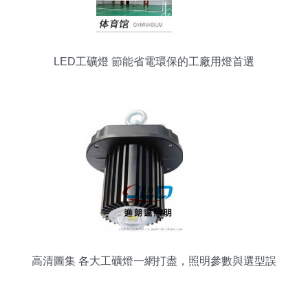
LED工礦燈 節能省電環保的工廠用燈首選
高清圖集 各大工礦燈一網打盡，照明參數與選型誤
區一次說清