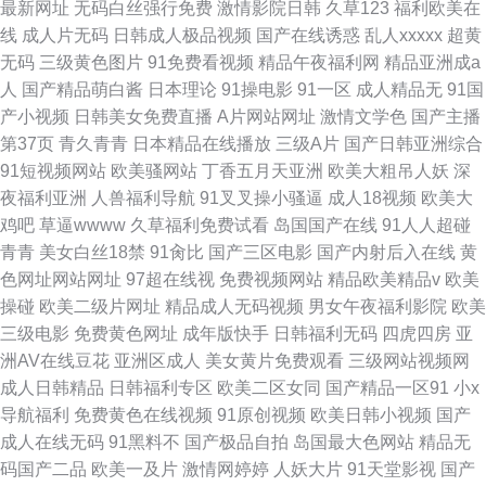
最新网址
无码白丝强行免费
激情影院日韩
久草123
福利欧美在
线
成人片无码
日韩成人极品视频
国产在线诱惑
乱人xxxxx
超黄
无码
三级黄色图片
91免费看视频
精品午夜福利网
精品亚洲成a
人
国产精品萌白酱
日本理论
91操电影
91一区
成人精品无
91国
产小视频
日韩美女免费直播
A片网站网址
激情文学色
国产主播
第37页
青久青青
日本精品在线播放
三级A片
国产日韩亚洲综合
91短视频网站
欧美骚网站
丁香五月天亚洲
欧美大粗吊人妖
深
夜福利亚洲
人兽福利导航
91叉叉操小骚逼
成人18视频
欧美大
鸡吧
草逼wwww
久草福利免费试看
岛国国产在线
91人人超碰
青青
美女白丝18禁
91肏比
国产三区电影
国产内射后入在线
黄
色网址网站网址
97超在线视
免费视频网站
精品欧美精品v
欧美
操碰
欧美二级片网址
精品成人无码视频
男女午夜福利影院
欧美
三级电影
免费黄色网址
成年版快手
日韩福利无码
四虎四房
亚
洲AV在线豆花
亚洲区成人
美女黄片免费观看
三级网站视频网
成人日韩精品
日韩福利专区
欧美二区女同
国产精品一区91
小x
导航福利
免费黄色在线视频
91原创视频
欧美日韩小视频
国产
成人在线无码
91黑料不
国产极品自拍
岛国最大色网站
精品无
码国产二品
欧美一及片
激情网婷婷
人妖大片
91天堂影视
国产