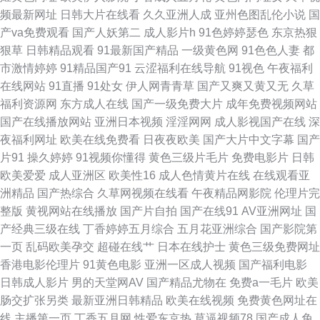
频最新网址
日韩大片在线看
久久亚洲人成
亚州色图乱伦小说
国
人妻久久精品国产 最新电影在线观看 91性情www 国产第一二页 女人天堂a
产va免费观看
国产人妖第二
成人影片h
91色婷婷瑟色
东京热狠
狠草
日韩精品观看
91最新国产精品
一级黄色网
91色色人妻
都
无人区高清视频在线观看 91美女小视频 国产精品a久久久久 日韩第一页
市激情婷婷
91精品国产91
云涩福利在线导航
91视色
午夜福利
在线网站
91直播
91处女
伊人网青青草
国产又爽又黄又无
久草
91AV欧美 97电影院网站 国产精选久久 欧美日韩国产伊人 亚洲精品A片99久
福利资源网
东方成人在线
国产一级免费大片
成年免费视频网站
国产在线播放网站
亚洲日本视频
淫淫网网
成人影视国产在线
深
久久久 91在线观看新地址 激情网 日韩精彩视频 91次巨乳一区 99热香港 福
夜福利网址
欧美在线免费看
日夜夜欧美
国产大片中文字幕
国产
片91
操久婷婷
91视频你懂得
黄色三级片毛片
免费电影片
日韩
利AV一区 91在线小视频 超碰人妻91 国产精品久久码一 簧片网站 蜗牛姜与
欧美爱爱
成人亚洲区
欧美性16
成人色情黄片在线
在线观看亚
洲精品
国产热综合
久草网视频在线看
午夜精品网影院
伦理片完
影视 99福利视频 激情综合色丁香一区二区 色热热玖玖 91国产视频在线观看
整版
黄视网站在线播放
国产片自拍
国产在线91
AV亚洲网址
国
产经典三级在线
丁香婷婷五月综合
五月花亚洲综合
国产影院第
吃瓜 超级教师2免费版电视剧 欧美色综合 男女上床视频 97电影在线观看 久
一页
乱码欧美孕交
超碰在线艹
日本在线护士
黄色三级免费网址
香港电影伦理片
91黄色电影
亚洲一区成人视频
国产福利电影
久a在线视频观看香蕉 午夜A级 97在线观看视频 黄色视频免费看 日韩三级网
日韩成人影片
男的天堂网AV
国产精品尤物在
免费a一毛片
欧美
肠交扩张另类
最新亚洲日韩精品
欧美在线视频
免费黄色网址在
站免费 91豆花网页进入 第一导航免费福利网站 日韩小视频网站 91青青娱乐
线
主播第一页
丁香五月网
性爱东京热
草逼视频78
国产成人免