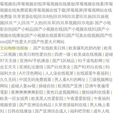
莓视频在|草莓视频在线|草莓视频在线播放|草莓视频在线看|草莓
视频在线免费观看|草莓视频在线下载|草莓视屏|草莓视网站在线
免费版
玖草资源在线|玖玖6热|玖玖99|玖玖爱玖玖操|玖玖操视
频|玖玖艹人|玖玖艹人热|玖玖草|玖玖草视频|玖玖电影
国产小电
影自拍|国产小精品|国产小视频在线|国产小视频在线91|国产小
视频在线播放|国产小视频在线观看91|国产写真在线视频|国产性
xxx|国产性爱大片|国产性爱大片网站
主站蜘蛛池模板：
国产在线欧美日韩
|
欧美爆乳吃奶内射
|
欧美
二区视频
|
欧美日韩性爱自拍
|
四虎一级
|
欧美成在线视频
|
超碰
97天天操
|
亚洲AV手机播放
|
国产1区精品
|
91干逼电影网
|
综
合五月天
|
亚洲乱论激情
|
国产白丝美女
|
国产91对白在线
|
91
福利大全
|
A片淫色网站
|
人人澡在线视屏
|
在线观看午夜福利
|
久久无码
|
中国无码免费观看
|
男人看A片的网址
|
三级视频网址
网站
|
超碰人妻av视
|
操碰自拍
|
欧洲国产亚洲
|
亞洲午夜倫理
電影
|
夜爽爽爽爽爽影院
|
黄色日皮视频网站
|
微拍福利在线看
|
欧美一区女搞男
|
欧美黑人性爱影院
|
午夜爱爱影院
|
午夜福利
视频资源
|
国产亚洲综合精品
|
久草资源福利在线
|
男人晚上看
91
|
日韩在线播放
|
国产亚洲综合成人
|
福利吧导航
|
成年人电